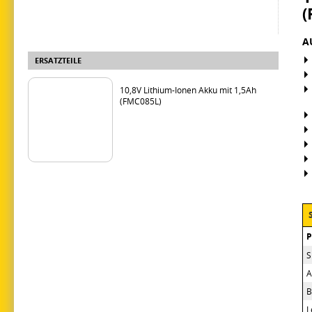
(
A
ERSATZTEILE
10,8V Lithium-Ionen Akku mit 1,5Ah
(FMC085L)
S
A
B
L