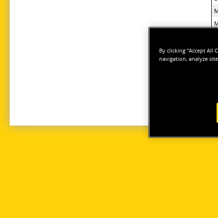
M
M
M
L
By clicking “Accept All
navigation, analyze site
G
L
H
T