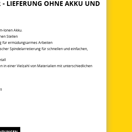
- LIEFERUNG OHNE AKKU UND
m-Ionen Akku.
hen Stellen
ng für ermüdungsarmes Arbeiten
cher Spindelarretierung für schnellen und einfachen,
tall
n einer Vielzahl von Materialien mit unterschiedlichen
ms
NDUNGEN