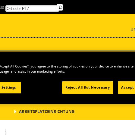
IS
U
ROWERKZEUGE
Akku-Bohrschrauber, Schlagbohrmaschinen & Bohrhämmer
“Accept All Cookies”, you agree to the storing of cookies on your device to enhance site
 usage, and assist in our marketing efforts.
 Settings
Reject All But Necessary
Accept 
ELEKTROWERKZEUGE
ZU
ARBEITSPLATZEINRICHTUNG