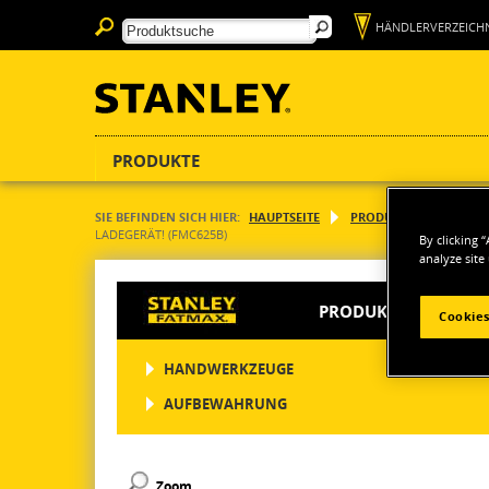
HÄNDLERVERZEICHN
PRODUKTE
SIE BEFINDEN SICH HIER:
HAUPTSEITE
PRODUKTE
ELEKT
LADEGERÄT! (FMC625B)
By clicking 
analyze site
PRODUKTE
Cookies
HANDWERKZEUGE
AUFBEWAHRUNG
Zoom