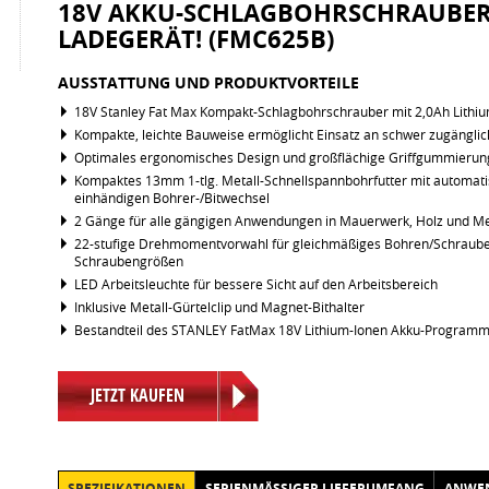
18V AKKU-SCHLAGBOHRSCHRAUBER 
LADEGERÄT! (FMC625B)
AUSSTATTUNG UND PRODUKTVORTEILE
18V Stanley Fat Max Kompakt-Schlagbohrschrauber mit 2,0Ah Lithiu
Kompakte, leichte Bauweise ermöglicht Einsatz an schwer zugänglic
Optimales ergonomisches Design und großflächige Griffgummieru
Kompaktes 13mm 1-tlg. Metall-Schnellspannbohrfutter mit automatis
einhändigen Bohrer-/Bitwechsel
2 Gänge für alle gängigen Anwendungen in Mauerwerk, Holz und Me
22-stufige Drehmomentvorwahl für gleichmäßiges Bohren/Schrauben i
Schraubengrößen
LED Arbeitsleuchte für bessere Sicht auf den Arbeitsbereich
Inklusive Metall-Gürtelclip und Magnet-Bithalter
Bestandteil des STANLEY FatMax 18V Lithium-Ionen Akku-Program
JETZT KAUFEN
SPEZIFIKATIONEN
SERIENMÄSSIGER LIEFERUMFANG
ANWE