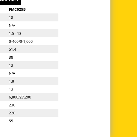
FMC625B
18
N/A
1.5 - 13
0-400/0-1,600
51.4
38
13
N/A
1.8
13
6,800/27,200
230
220
55