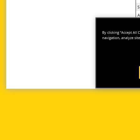
S
A
L
M
By clicking “Accept All
navigation, analyze site
L
G
L
H
T