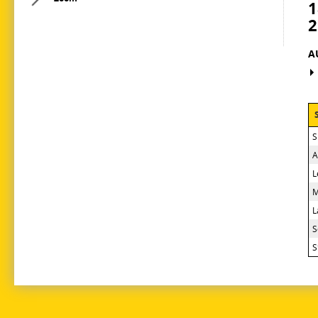
1
2
A
S
A
L
M
L
S
S