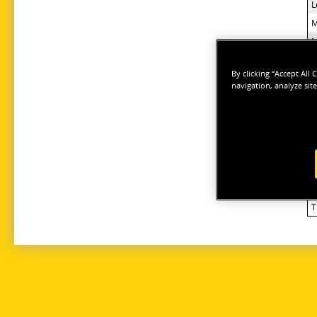
L
M
M
G
By clicking “Accept All
M
navigation, analyze site
L
A
E
A
L
H
T