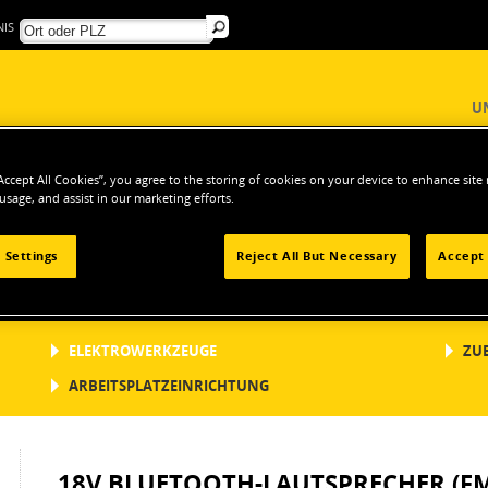
IS
U
“Accept All Cookies”, you agree to the storing of cookies on your device to enhance site
 usage, and assist in our marketing efforts.
ROWERKZEUGE
Radios & Lautsprecher
18V Bluetooth-Lautsprecher (FMC772B)
 Settings
Reject All But Necessary
Accept 
ELEKTROWERKZEUGE
ZU
ARBEITSPLATZEINRICHTUNG
18V BLUETOOTH-LAUTSPRECHER (F