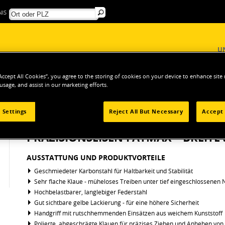
IS
U
“Accept All Cookies”, you agree to the storing of cookies on your device to enhance site
 usage, and assist in our marketing efforts.
ERKZEUGE
Abbruchwerkzeuge
Stemmeisen
Präzisionseisen Fatmax™ b
 Settings
Reject All But Necessary
Accept 
PRÄZISIONSEISEN FATMAX™ BREITE
AUSSTATTUNG UND PRODUKTVORTEILE
Geschmiedeter Karbonstahl für Haltbarkeit und Stabilität
Sehr flache Klaue - müheloses Treiben unter tief eingeschlossenen 
Hochbelastbarer, langlebiger Federstahl
Gut sichtbare gelbe Lackierung - für eine höhere Sicherheit
Handgriff mit rutschhemmenden Einsätzen aus weichem Kunststoff
Polierte, abgeschrägte Klauen für präzises Ziehen und Anheben von