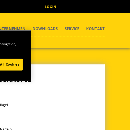
LOGIN
NTERNEHMEN
DOWNLOADS
SERVICE
KONTAKT
 navigation,
reite Schaufel
All Cookies
 SCHAUFEL
Nägel
 Nägeln