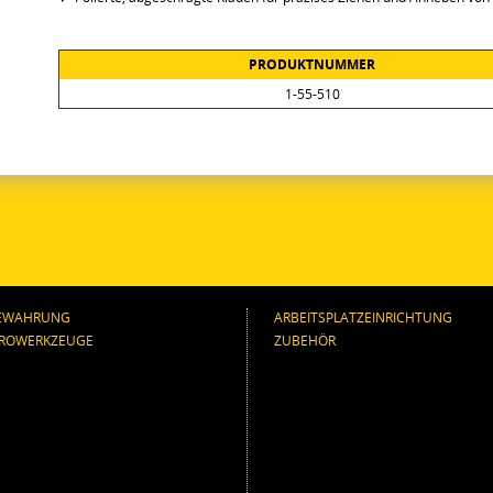
PRODUKTNUMMER
1-55-510
EWAHRUNG
ARBEITSPLATZEINRICHTUNG
TROWERKZEUGE
ZUBEHÖR