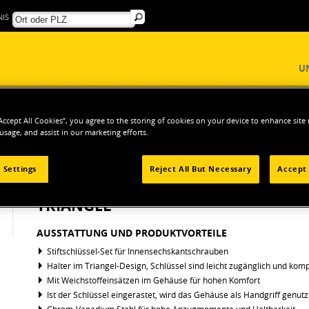
IS
U
“Accept All Cookies”, you agree to the storing of cookies on your device to enhance site
 usage, and assist in our marketing efforts.
ERKZEUGE
Innensechskantschlüssel
Stiftschlüssel für Innensechskantschrau
 Settings
Reject All But Necessary
Accept 
STIFTSCHLÜSSEL FÜR INNENSECHSK
TRIANGEL
AUSSTATTUNG UND PRODUKTVORTEILE
Stiftschlüssel-Set für Innensechskantschrauben
Halter im Triangel-Design, Schlüssel sind leicht zugänglich und kom
Mit Weichstoffeinsätzen im Gehäuse für hohen Komfort
Ist der Schlüssel eingerastet, wird das Gehäuse als Handgriff genutz