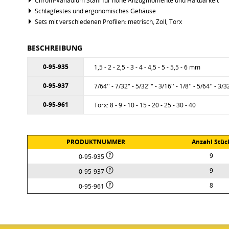
Chrom-Vanadium Stahl für hohe Anzugmomente und Haltbarkeit
Schlagfestes und ergonomisches Gehäuse
Sets mit verschiedenen Profilen: metrisch, Zoll, Torx
BESCHREIBUNG
0-95-935
1,5 - 2 - 2,5 - 3 - 4 - 4,5 - 5 - 5,5 - 6 mm
0-95-937
7/64'' - 7/32" - 5/32"" - 3/16'' - 1/8'' - 5/64'' - 3/32
0-95-961
Torx: 8 - 9 - 10 - 15 - 20 - 25 - 30 - 40
PRODUKTNUMMER
Anzahl Stüc
9
0-95-935
9
0-95-937
8
0-95-961