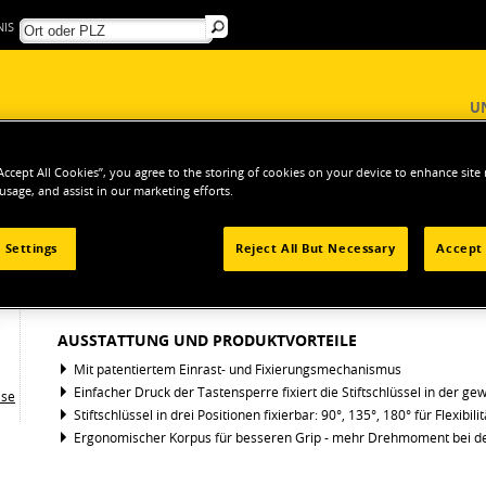
IS
U
“Accept All Cookies”, you agree to the storing of cookies on your device to enhance site
 usage, and assist in our marketing efforts.
ERKZEUGE
Innensechskantschlüssel
Stiftschlüssel-Set FatMax™
 Settings
Reject All But Necessary
Accept 
STIFTSCHLÜSSEL-SET FATMAX™
AUSSTATTUNG UND PRODUKTVORTEILE
Mit patentiertem Einrast- und Fixierungsmechanismus
Einfacher Druck der Tastensperre fixiert die Stiftschlüssel in der ge
Stiftschlüssel in drei Positionen fixierbar: 90°, 135°, 180° für Flexibi
Ergonomischer Korpus für besseren Grip - mehr Drehmoment bei 