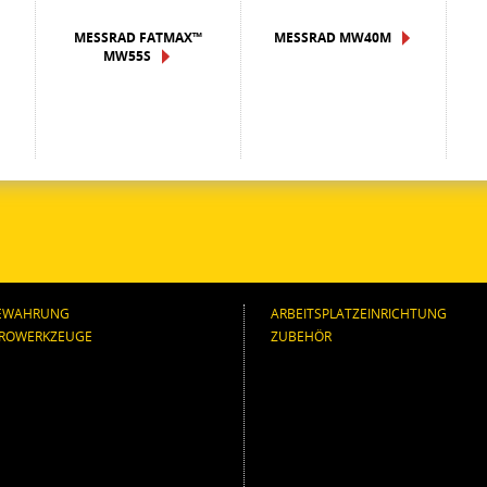
MESSRAD FATMAX™
MESSRAD MW40M
MW55S
EWAHRUNG
ARBEITSPLATZEINRICHTUNG
TROWERKZEUGE
ZUBEHÖR