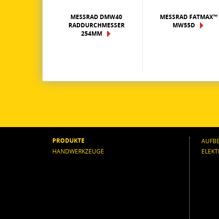
MESSRAD DMW40
MESSRAD FATMAX™
RADDURCHMESSER
MW55D
254MM
PRODUKTE
AUFB
HANDWERKZEUGE
ELEK