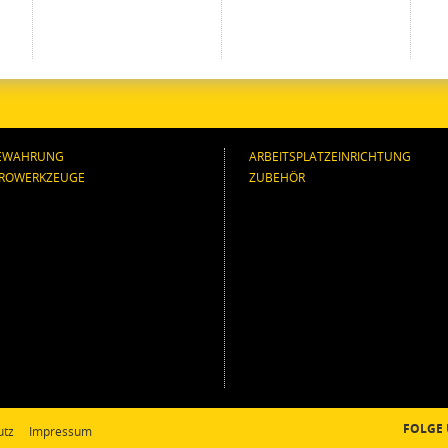
EWAHRUNG
ARBEITSPLATZEINRICHTUNG
TROWERKZEUGE
ZUBEHÖR
FOLGE
utz
Impressum