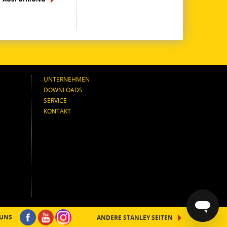
UNTERNEHMEN
DOWNLOADS
SERVICE
KONTAKT
 UNS
ANDERE STANLEY SEITEN