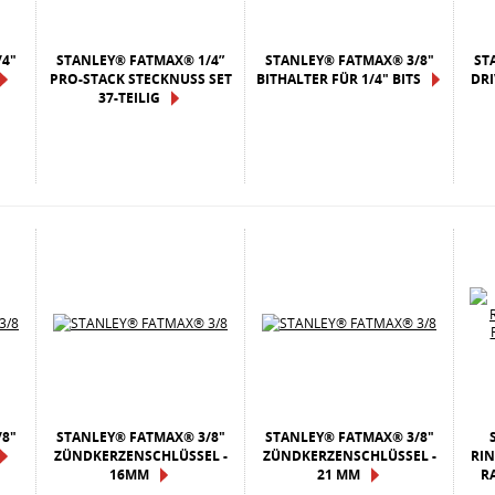
4"
STANLEY® FATMAX® 1/4”
STANLEY® FATMAX® 3/8"
ST
PRO-STACK STECKNUSS SET
BITHALTER FÜR 1/4" BITS
DRI
37-TEILIG
8"
STANLEY® FATMAX® 3/8"
STANLEY® FATMAX® 3/8"
ZÜNDKERZENSCHLÜSSEL -
ZÜNDKERZENSCHLÜSSEL -
RI
16MM
21 MM
R