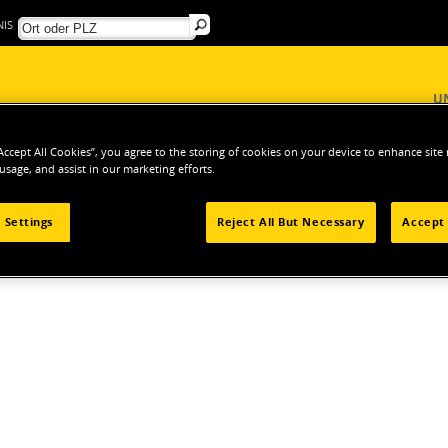
IS
U
“Accept All Cookies”, you agree to the storing of cookies on your device to enhance site
 usage, and assist in our marketing efforts.
ERKZEUGE
Nivelliergeräte
Wasserwaagen
Taschen-Wasserwaagen
 Settings
Reject All But Necessary
Accept 