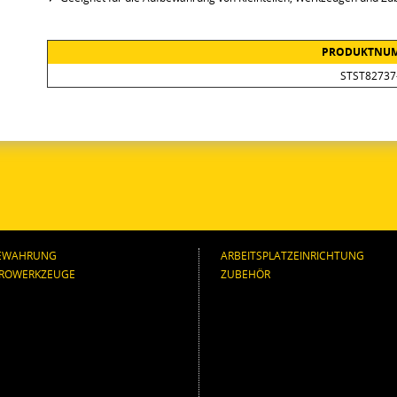
PRODUKTNU
STST82737
EWAHRUNG
ARBEITSPLATZEINRICHTUNG
TROWERKZEUGE
ZUBEHÖR