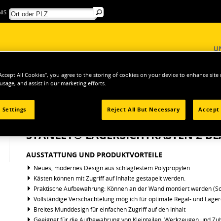
IS
U
“Accept All Cookies”, you agree to the storing of cookies on your device to enhance site
 usage, and assist in our marketing efforts.
WAHRUNG
Organizer & Behälter
STANLEY® Lagersichtkasten 2 Blau
 Settings
Reject All But Necessary
Accept 
STANLEY® LAGERSICHTKASTEN 2 B
AUSSTATTUNG UND PRODUKTVORTEILE
Neues, modernes Design aus schlagfestem Polypropylen
Kästen können mit Zugriff auf Inhalte gestapelt werden.
Praktische Aufbewahrung: Können an der Wand montiert werden (Sch
Vollständige Verschachtelung möglich für optimale Regal- und Lager
Breites Munddesign für einfachen Zugriff auf den Inhalt
Geeignet für die Aufbewahrung von Kleinteilen, Werkzeugen und Zu