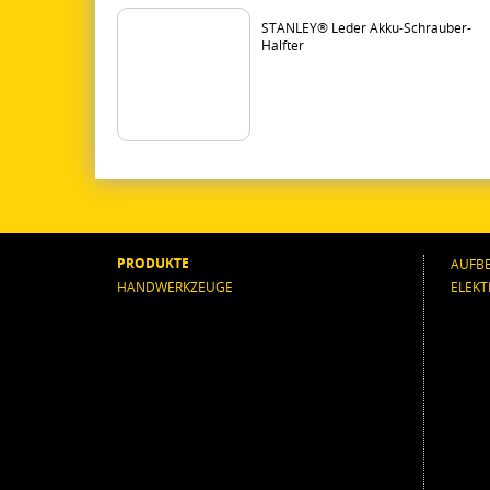
STANLEY® Leder Akku-Schrauber-
Halfter
PRODUKTE
AUFB
HANDWERKZEUGE
ELEK