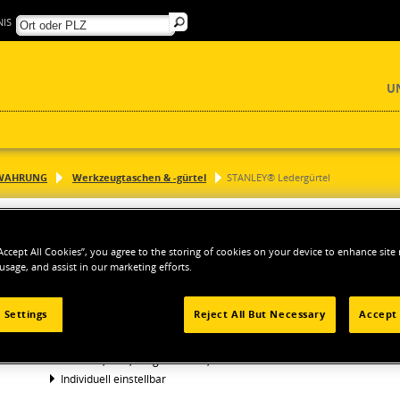
IS
U
WAHRUNG
Werkzeugtaschen & -gürtel
STANLEY® Ledergürtel
STANLEY® LEDERGÜRTEL
“Accept All Cookies”, you agree to the storing of cookies on your device to enhance site
 usage, and assist in our marketing efforts.
AUSSTATTUNG UND PRODUKTVORTEILE
Hergestellt aus hochwertigem Büffelleder
 Settings
Reject All But Necessary
Accept 
Robuste Metallschnalle
Optimale Passform für alle Stanley Soft-Tools
Breite: 4,5 cm, Länge: 126 cm, 16 Loch
Individuell einstellbar