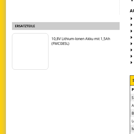
A
ERSATZTEILE
10,8V Lithium-Ionen Akku mit 1,5Ah
(FMC085L)
S
A
B
L
M