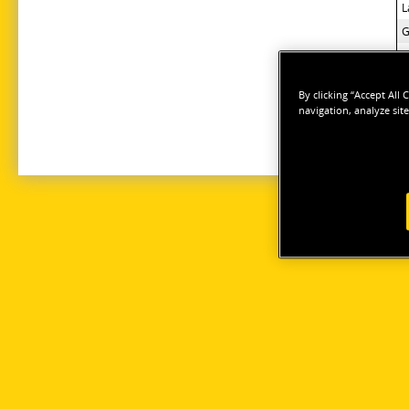
L
G
L
L
By clicking “Accept All
H
navigation, analyze site
T