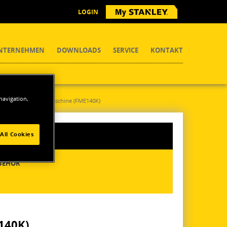
LOGIN
NTERNEHMEN
DOWNLOADS
SERVICE
KONTAKT
 navigation,
750W Schlagbohrmaschine (FME140K)
All Cookies
BEHÖR
140K)