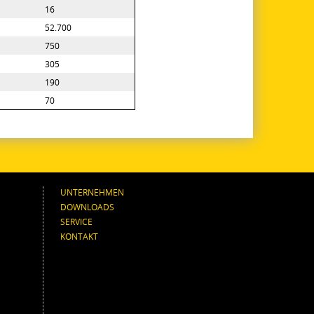
16
52.700
750
305
190
70
UNTERNEHMEN
DOWNLOADS
SERVICE
KONTAKT