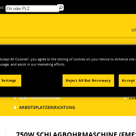
IS
U
“Accept All Cookies”, you agree to the storing of cookies on your device to enhance site
ROWERKZEUGE
Akku-Bohrschrauber, Schlagbohrmaschinen & Bohrhämmer
 usage, and assist in our marketing efforts.
 Settings
Reject All But Necessary
Accept 
ELEKTROWERKZEUGE
ZU
ARBEITSPLATZEINRICHTUNG
750W SCHLAGBOHRMASCHINE (FME