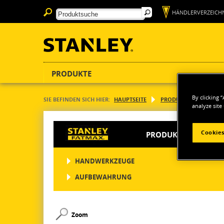
HÄNDLERVERZEICHN
PRODUKTE
By clicking 
SIE BEFINDEN SICH HIER:
HAUPTSEITE
PRODUKTE
ELEKT
analyze site
Cookies
PRODUKTE
HANDWERKZEUGE
AUFBEWAHRUNG
Zoom