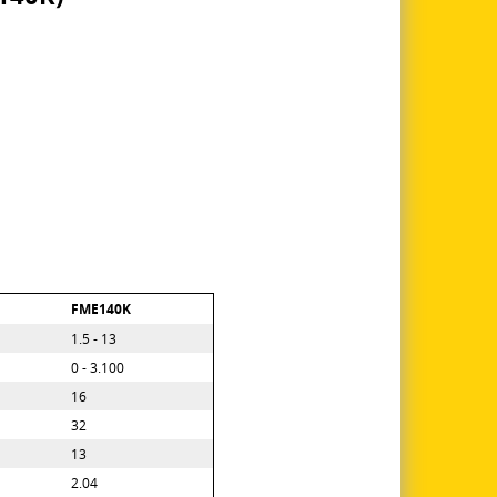
FME140K
1.5 - 13
0 - 3.100
16
32
13
2.04