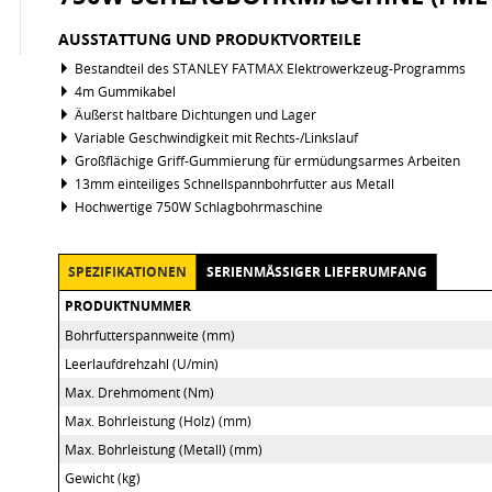
AUSSTATTUNG UND PRODUKTVORTEILE
Bestandteil des STANLEY FATMAX Elektrowerkzeug-Programms
4m Gummikabel
Äußerst haltbare Dichtungen und Lager
Variable Geschwindigkeit mit Rechts-/Linkslauf
Großflächige Griff-Gummierung für ermüdungsarmes Arbeiten
13mm einteiliges Schnellspannbohrfutter aus Metall
Hochwertige 750W Schlagbohrmaschine
SPEZIFIKATIONEN
SERIENMÄSSIGER LIEFERUMFANG
PRODUKTNUMMER
Bohrfutterspannweite (mm)
Leerlaufdrehzahl (U/min)
Max. Drehmoment (Nm)
Max. Bohrleistung (Holz) (mm)
Max. Bohrleistung (Metall) (mm)
Gewicht (kg)